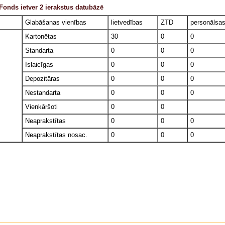
Fonds ietver 2 ierakstus datubāzē
Glabāšanas vienības
lietvedības
ZTD
personālsa
Kartonētas
30
0
0
Standarta
0
0
0
Īslaicīgas
0
0
0
Depozitāras
0
0
0
Nestandarta
0
0
0
Vienkāršoti
0
0
Neaprakstītas
0
0
0
Neaprakstītas nosac.
0
0
0