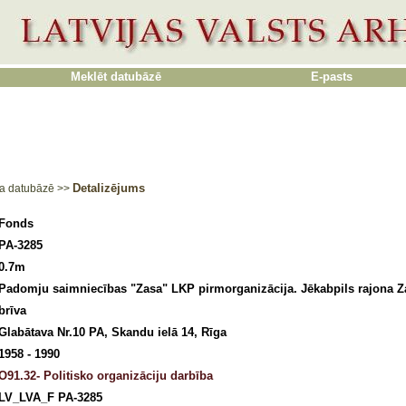
Meklēt datubāzē
E-pasts
Detalizējums
a datubāzē
>>
Fonds
PA-3285
0.7m
Padomju saimniecības "Zasa" LKP pirmorganizācija. Jēkabpils rajona 
brīva
Glabātava Nr.10 PA, Skandu ielā 14, Rīga
1958 - 1990
O91.32- Politisko organizāciju darbība
LV_LVA_F PA-3285