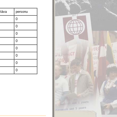
stāva
personu
0
0
0
0
0
0
0
0