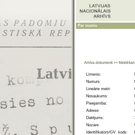
Par mums
Arhīva dokumenti
>>
Meklēšan
Līmenis:
Numurs:
Lineārie metri:
Nosaukums:
Pieejamība:
Adrese:
Datējums:
Nozare:
Identifikators/GV kods: