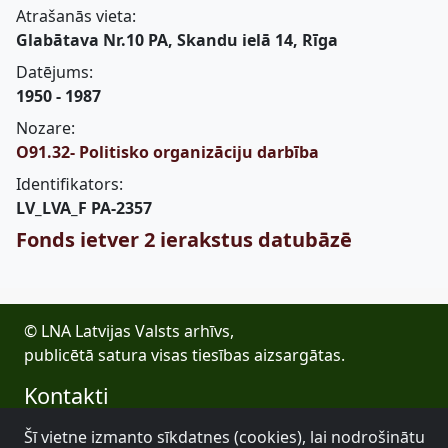
Atrašanās vieta:
Glabātava Nr.10 PA, Skandu ielā 14, Rīga
Datējums:
1950 - 1987
Nozare:
O91.32- Politisko organizāciju darbība
Identifikators:
LV_LVA_F PA-2357
Fonds ietver 2 ierakstus datubāzē
© LNA Latvijas Valsts arhīvs,
publicētā satura visas tiesības aizsargātas.
Kontakti
E-pasts: lva@arhivi.gov.lv
Šī vietne izmanto sīkdatnes (cookies), lai nodrošinātu