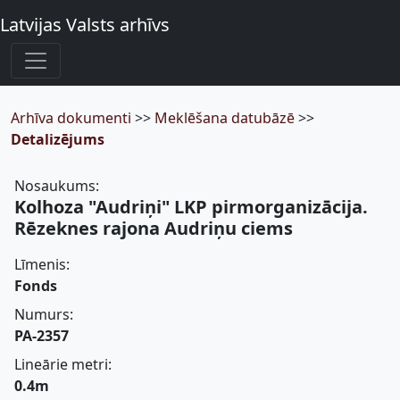
Latvijas Valsts arhīvs
Arhīva dokumenti
>>
Meklēšana datubāzē
>>
Detalizējums
Nosaukums:
Kolhoza "Audriņi" LKP pirmorganizācija.
Rēzeknes rajona Audriņu ciems
Līmenis:
Fonds
Numurs:
PA-2357
Lineārie metri:
0.4m