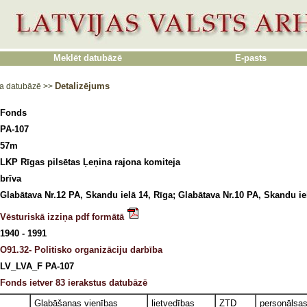
Meklēt datubāzē
E-pasts
Detalizējums
a datubāzē
>>
Fonds
PA-107
57m
LKP Rīgas pilsētas Ļeņina rajona komiteja
brīva
Glabātava Nr.12 PA, Skandu ielā 14, Rīga; Glabātava Nr.10 PA, Skandu ie
Vēsturiskā izziņa pdf formātā
1940 - 1991
O91.32- Politisko organizāciju darbība
LV_LVA_F PA-107
Fonds ietver 83 ierakstus datubāzē
Glabāšanas vienības
lietvedības
ZTD
personālsa