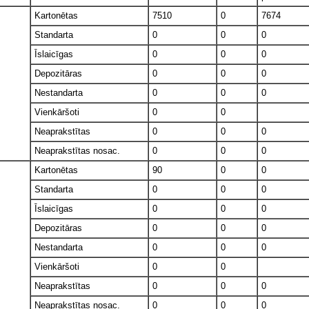
Kartonētas
7510
0
7674
Standarta
0
0
0
Īslaicīgas
0
0
0
Depozitāras
0
0
0
Nestandarta
0
0
0
Vienkāršoti
0
0
Neaprakstītas
0
0
0
Neaprakstītas nosac.
0
0
0
Kartonētas
90
0
0
Standarta
0
0
0
Īslaicīgas
0
0
0
Depozitāras
0
0
0
Nestandarta
0
0
0
Vienkāršoti
0
0
Neaprakstītas
0
0
0
Neaprakstītas nosac.
0
0
0