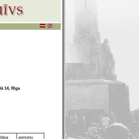
lā 14, Rīga
stāva
personu