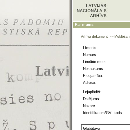
Par mums
Arhīva dokumenti
>>
Meklēšan
Līmenis:
Numurs:
Lineārie metri:
Nosaukums:
Pieejamība:
Adrese:
Lejuplādēt:
Datējums:
Nozare:
Identifikators/GV kods:
Glabātava