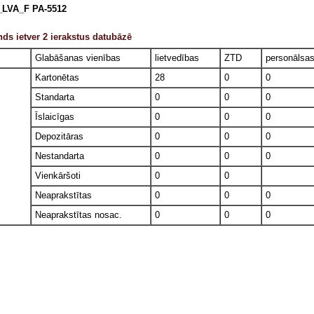
_LVA_F PA-5512
ds ietver 2 ierakstus datubāzē
Glabāšanas vienības
lietvedības
ZTD
personālsa
Kartonētas
28
0
0
Standarta
0
0
0
Īslaicīgas
0
0
0
Depozitāras
0
0
0
Nestandarta
0
0
0
Vienkāršoti
0
0
Neaprakstītas
0
0
0
Neaprakstītas nosac.
0
0
0