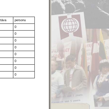
stāva
personu
0
0
0
0
0
0
0
0