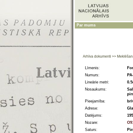
Par mums
Arhīva dokumenti
>>
Meklēšan
Līmenis:
Fo
Numurs:
PA
Lineārie metri:
0.
Nosaukums:
Sal
pir
Pieejamība:
brī
Adrese:
Gla
Datējums:
195
Nozare:
O91
Saturs:
Pir