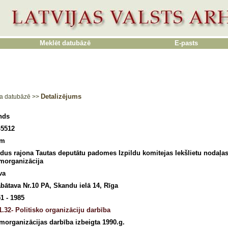
Meklēt datubāzē
E-pasts
Detalizējums
a datubāzē
>>
nds
-5512
5m
dus rajona Tautas deputātu padomes Izpildu komitejas Iekšlietu nodaļa
morganizācija
va
bātava Nr.10 PA, Skandu ielā 14, Rīga
1 - 1985
.32- Politisko organizāciju darbība
morganizācijas darbība izbeigta 1990.g.