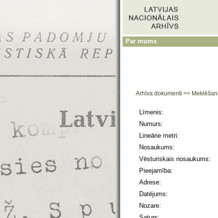
Par mums
Arhīva dokumenti
>>
Meklēšan
Līmenis:
Numurs:
Lineārie metri:
Nosaukums:
Vēsturiskais nosaukums:
Pieejamība:
Adrese:
Datējums:
Nozare:
Saturs: