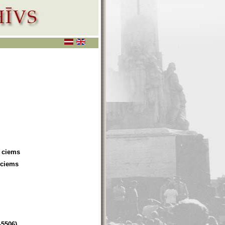
u ciems
 ciems
-5506)