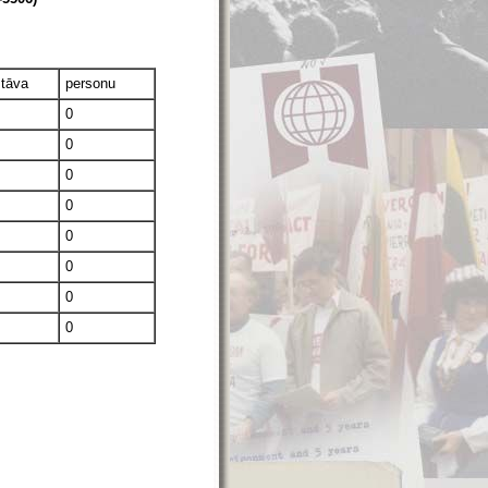
stāva
personu
0
0
0
0
0
0
0
0