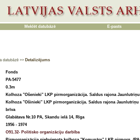
Meklēt datubāzē
E-pasts
Detalizējums
a datubāzē
>>
Fonds
PA-5477
0.3m
Kolhoza "Ošenieki" LKP pirmorganizācija. Saldus rajona Jaunlutriņ
Kolhoza "Ošinieki" LKP pirmorganizācija. Saldus rajona Jaunlutriņu
brīva
Glabātava Nr.10 PA, Skandu ielā 14, Rīga
1956 - 1974
O91.32- Politisko organizāciju darbība
Pirmorganizācija piebvienota kolhoza "Komunārs" LKP pirmorg. (PA