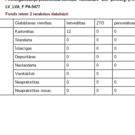
LV_LVA_F PA-5477
Fonds ietver 2 ierakstus datubāzē
Glabāšanas vienības
lietvedības
ZTD
personālsa
Kartonētas
12
0
0
Standarta
0
0
0
Īslaicīgas
0
0
0
Depozitāras
0
0
0
Nestandarta
0
0
0
Vienkāršoti
0
0
Neaprakstītas
0
0
0
Neaprakstītas nosac.
0
0
0