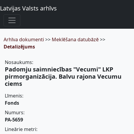
Latvijas Valsts arhīvs
Arhīva dokumenti
>>
Meklēšana datubāzē
>>
Detalizējums
Nosaukums:
Padomju saimniecības "Vecumi" LKP
pirmorganizācija. Balvu rajona Vecumu
ciems
Līmenis:
Fonds
Numurs:
PA-5659
Lineārie metri: