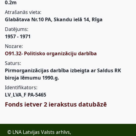
0.2m
Atrašanās vieta:
Glabātava Nr.10 PA, Skandu ielā 14, Rīga
Datējums:
1957 - 1971
Nozare:
O91.32- Politisko organizāciju darbība
Saturs:
Pirmorganizācijas darbība izbeigta ar Saldus RK
biroja lēmumu 1990.g.
Identifikators:
LV_LVA_F PA-5465
Fonds ietver 2 ierakstus datubāzē
© LNA Latvijas Valsts arhīvs,