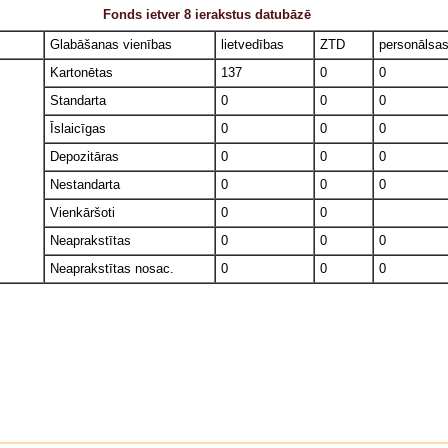
Fonds ietver 8 ierakstus datubāzē
Glabāšanas vienības
lietvedības
ZTD
personālsa
Kartonētas
137
0
0
Standarta
0
0
0
Īslaicīgas
0
0
0
Depozitāras
0
0
0
Nestandarta
0
0
0
Vienkāršoti
0
0
Neaprakstītas
0
0
0
Neaprakstītas nosac.
0
0
0