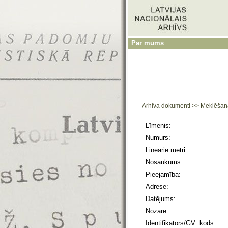
Par mums
Arhīva dokumenti
>>
Meklēšan
Līmenis:
Numurs:
Lineārie metri:
Nosaukums:
Pieejamība:
Adrese:
Datējums:
Nozare:
Identifikators/GV kods: