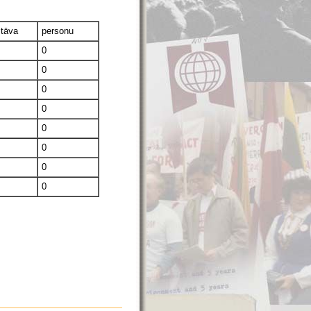
stāva
personu
0
0
0
0
0
0
0
0