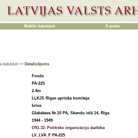
Meklēt datubāzē
E-pasts
Detalizējums
a datubāzē
>>
Fonds
PA-225
2.4m
LĻKJS Rīgas apriņķa komiteja
brīva
Glabātava Nr.10 PA, Skandu ielā 14, Rīga
1944 - 1949
O91.32- Politisko organizāciju darbība
LV_LVA_F PA-225