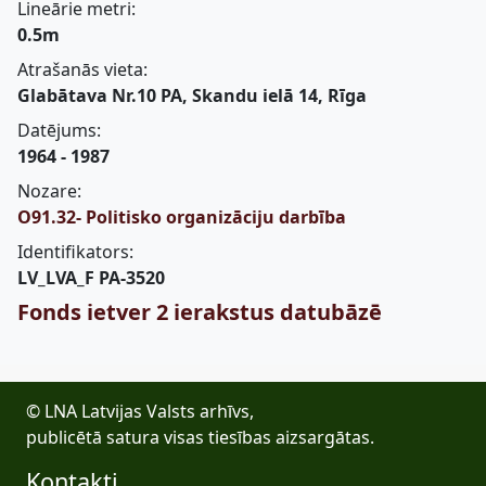
Lineārie metri:
0.5m
Atrašanās vieta:
Glabātava Nr.10 PA, Skandu ielā 14, Rīga
Datējums:
1964 - 1987
Nozare:
O91.32- Politisko organizāciju darbība
Identifikators:
LV_LVA_F PA-3520
Fonds ietver 2 ierakstus datubāzē
© LNA Latvijas Valsts arhīvs,
publicētā satura visas tiesības aizsargātas.
Kontakti