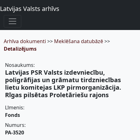
Latvijas Valsts arhīvs
Arhīva dokumenti
>>
Meklēšana datubāzē
>>
Detalizējums
Nosaukums:
Latvijas PSR Valsts izdevniecību,
poligrāfijas un grāmatu tirdzniecības
lietu komitejas LKP pirmorganizācija.
Rīgas pilsētas Proletāriešu rajons
Līmenis:
Fonds
Numurs:
PA-3520