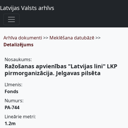
Latvijas Valsts arhīvs
Arhīva dokumenti
>>
Meklēšana datubāzē
>>
Detalizējums
Nosaukums:
Ražošanas apvienības "Latvijas lini" LKP
pirmorganizācija. Jelgavas pilsēta
Līmenis:
Fonds
Numurs:
PA-744
Lineārie metri:
1.2m