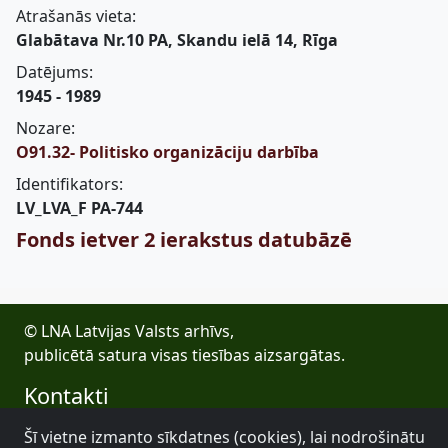
Atrašanās vieta:
Glabātava Nr.10 PA, Skandu ielā 14, Rīga
Datējums:
1945 - 1989
Nozare:
O91.32- Politisko organizāciju darbība
Identifikators:
LV_LVA_F PA-744
Fonds ietver 2 ierakstus datubāzē
© LNA Latvijas Valsts arhīvs,
publicētā satura visas tiesības aizsargātas.
Kontakti
E-pasts: lva@arhivi.gov.lv
Šī vietne izmanto sīkdatnes (cookies), lai nodrošinātu