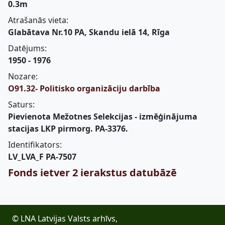
0.3m
Atrašanās vieta:
Glabātava Nr.10 PA, Skandu ielā 14, Rīga
Datējums:
1950 - 1976
Nozare:
O91.32- Politisko organizāciju darbība
Saturs:
Pievienota Mežotnes Selekcijas - izmēģinājuma
stacijas LKP pirmorg. PA-3376.
Identifikators:
LV_LVA_F PA-7507
Fonds ietver 2 ierakstus datubāzē
© LNA Latvijas Valsts arhīvs,