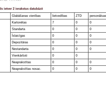
s ietver 2 ierakstus datubāzē
Glabāšanas vienības
lietvedības
ZTD
personālsa
Kartonētas
7
0
0
Standarta
0
0
0
Īslaicīgas
0
0
0
Depozitāras
0
0
0
Nestandarta
0
0
0
Vienkāršoti
0
0
Neaprakstītas
0
0
0
Neaprakstītas nosac.
0
0
0