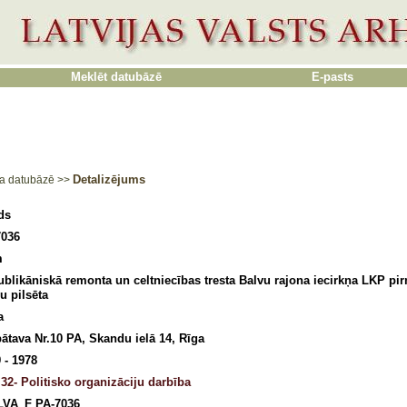
Meklēt datubāzē
E-pasts
Detalizējums
a datubāzē
>>
ds
7036
m
blikāniskā remonta un celtniecības tresta Balvu rajona iecirkņa LKP pi
u pilsēta
a
ātava Nr.10 PA, Skandu ielā 14, Rīga
 - 1978
32- Politisko organizāciju darbība
LVA_F PA-7036