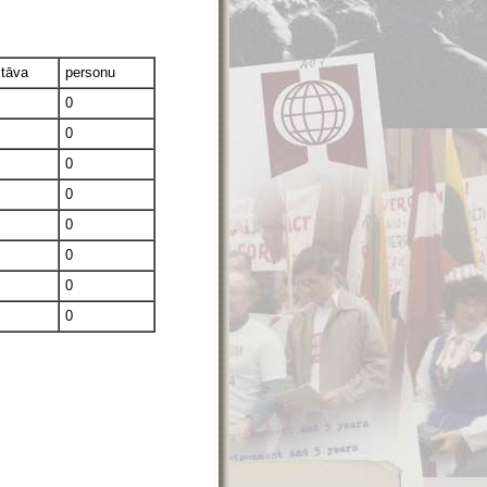
stāva
personu
0
0
0
0
0
0
0
0