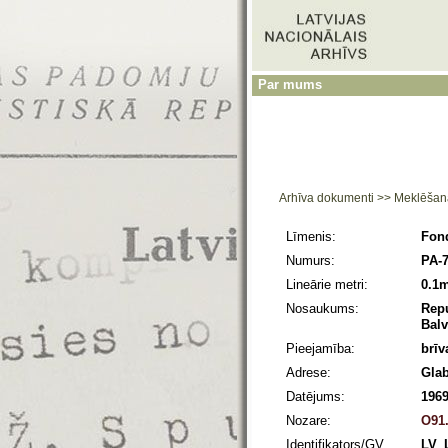
Par mums
Arhīva dokumenti
>>
Meklēšan
Līmenis:
Fon
Numurs:
PA-
Lineārie metri:
0.1
Nosaukums:
Repu
Balv
Pieejamība:
brīv
Adrese:
Glab
Datējums:
1969
Nozare:
O91.
Identifikators/GV
LV_