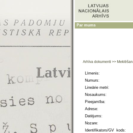
Par mums
Arhīva dokumenti
>>
Meklēšan
Līmenis:
Numurs:
Lineārie metri:
Nosaukums:
Pieejamība:
Adrese:
Datējums:
Nozare:
Identifikators/GV kods: