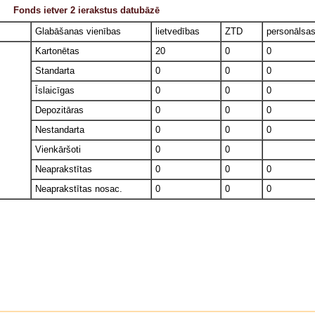
Fonds ietver 2 ierakstus datubāzē
Glabāšanas vienības
lietvedības
ZTD
personālsa
Kartonētas
20
0
0
Standarta
0
0
0
Īslaicīgas
0
0
0
Depozitāras
0
0
0
Nestandarta
0
0
0
Vienkāršoti
0
0
Neaprakstītas
0
0
0
Neaprakstītas nosac.
0
0
0