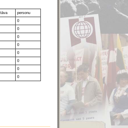
stāva
personu
0
0
0
0
0
0
0
0