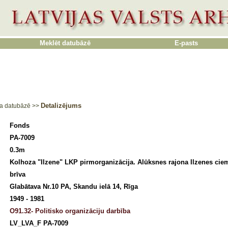
Meklēt datubāzē
E-pasts
Detalizējums
a datubāzē
>>
Fonds
PA-7009
0.3m
Kolhoza "Ilzene" LKP pirmorganizācija. Alūksnes rajona Ilzenes cie
brīva
Glabātava Nr.10 PA, Skandu ielā 14, Rīga
1949 - 1981
O91.32- Politisko organizāciju darbība
LV_LVA_F PA-7009