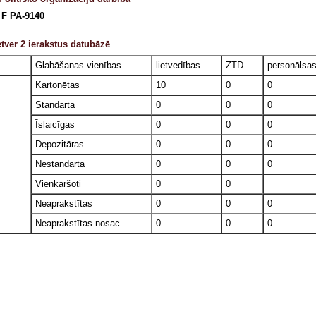
F PA-9140
tver 2 ierakstus datubāzē
Glabāšanas vienības
lietvedības
ZTD
personālsa
Kartonētas
10
0
0
Standarta
0
0
0
Īslaicīgas
0
0
0
Depozitāras
0
0
0
Nestandarta
0
0
0
Vienkāršoti
0
0
Neaprakstītas
0
0
0
Neaprakstītas nosac.
0
0
0