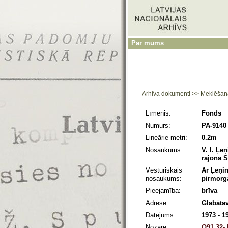
Par mums
Arhīva dokumenti
>>
Meklēšan
Līmenis:
Fonds
Numurs:
PA-9140
Lineārie metri:
0.2m
Nosaukums:
V. I. Ļe
rajona S
Vēsturiskais
Ar Ļeņin
nosaukums:
pirmorga
Pieejamība:
brīva
Adrese:
Glabātav
Datējums:
1973 - 1
Nozare:
O91.32- 