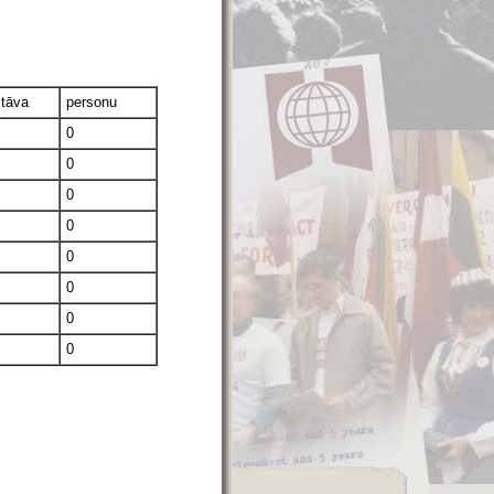
stāva
personu
0
0
0
0
0
0
0
0