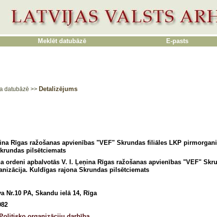
Meklēt datubāzē
E-pasts
Detalizējums
a datubāzē
>>
ņina Rīgas ražošanas apvienības "VEF" Skrundas filiāles LKP pirmorgani
krundas pilsētciemats
a ordeni apbalvotās V. I. Ļeņina Rīgas ražošanas apvienības "VEF" Skru
nizācija. Kuldīgas rajona Skrundas pilsētciemats
a Nr.10 PA, Skandu ielā 14, Rīga
982
Politisko organizāciju darbība