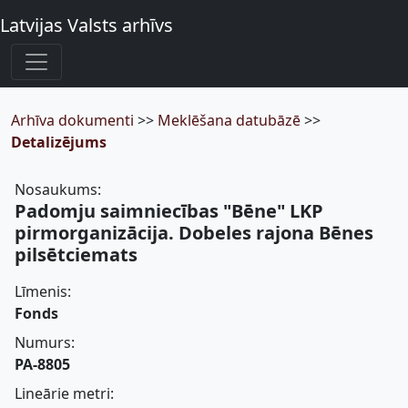
Latvijas Valsts arhīvs
Arhīva dokumenti
>>
Meklēšana datubāzē
>>
Detalizējums
Nosaukums:
Padomju saimniecības "Bēne" LKP
pirmorganizācija. Dobeles rajona Bēnes
pilsētciemats
Līmenis:
Fonds
Numurs:
PA-8805
Lineārie metri: