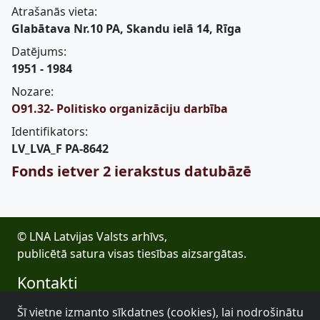
Atrašanās vieta:
Glabātava Nr.10 PA, Skandu ielā 14, Rīga
Datējums:
1951 - 1984
Nozare:
O91.32- Politisko organizāciju darbība
Identifikators:
LV_LVA_F PA-8642
Fonds ietver 2 ierakstus datubāzē
© LNA Latvijas Valsts arhīvs,
publicētā satura visas tiesības aizsargātas.
Kontakti
E-pasts: lva@arhivi.gov.lv
Šī vietne izmanto sīkdatnes (cookies), lai nodrošinātu