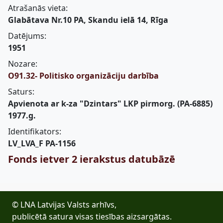
Atrašanās vieta:
Glabātava Nr.10 PA, Skandu ielā 14, Rīga
Datējums:
1951
Nozare:
O91.32- Politisko organizāciju darbība
Saturs:
Apvienota ar k-za "Dzintars" LKP pirmorg. (PA-6885)
1977.g.
Identifikators:
LV_LVA_F PA-1156
Fonds ietver 2 ierakstus datubāzē
© LNA Latvijas Valsts arhīvs,
publicētā satura visas tiesības aizsargātas.