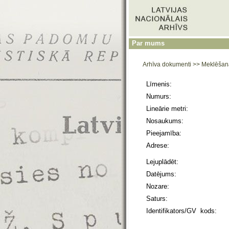
Par mums
Arhīva dokumenti
>>
Meklēšan
Līmenis:
Numurs:
Lineārie metri:
Nosaukums:
Pieejamība:
Adrese:
Lejuplādēt:
Datējums:
Nozare:
Saturs:
Identifikators/GV kods: