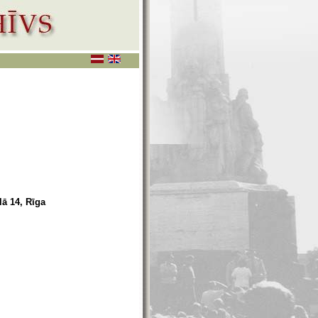
lā 14, Rīga