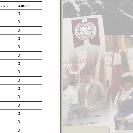
stāva
personu
0
0
0
0
0
0
0
0
0
0
0
0
0
0
0