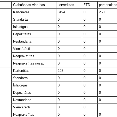
Glabāšanas vienības
lietvedības
ZTD
personālsa
Kartonētas
3194
0
2605
Standarta
0
0
0
Īslaicīgas
0
0
0
Depozitāras
0
0
0
Nestandarta
0
0
0
Vienkāršoti
0
0
Neaprakstītas
0
0
0
Neaprakstītas nosac.
0
0
0
Kartonētas
298
0
0
Standarta
0
0
0
Īslaicīgas
0
0
0
Depozitāras
0
0
0
Nestandarta
0
0
0
Vienkāršoti
0
0
Neaprakstītas
0
0
0