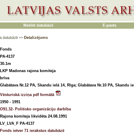
Meklēt datubāzē
E-pasts
Detalizējums
a datubāzē
>>
Fonds
PA-4137
30.1m
LKP Madonas rajona komiteja
brīva
Glabātava Nr.12 PA, Skandu ielā 14, Rīga; Glabātava Nr.10 PA, Skandu ie
Vēsturiskā izziņa pdf formātā
1950 - 1991
O91.32- Politisko organizāciju darbība
Rajona komiteja likvidēta 24.08.1991
LV_LVA_F PA-4137
Fonds ietver 71 ierakstus datubāzē