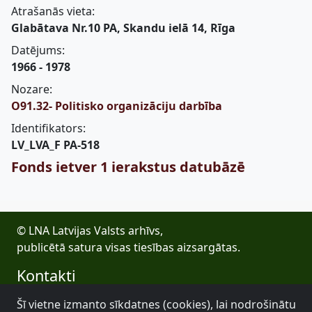
Atrašanās vieta:
Glabātava Nr.10 PA, Skandu ielā 14, Rīga
Datējums:
1966 - 1978
Nozare:
O91.32- Politisko organizāciju darbība
Identifikators:
LV_LVA_F PA-518
Fonds ietver 1 ierakstus datubāzē
© LNA Latvijas Valsts arhīvs,
publicētā satura visas tiesības aizsargātas.
Kontakti
E-pasts: lva@arhivi.gov.lv
Šī vietne izmanto sīkdatnes (cookies), lai nodrošinātu