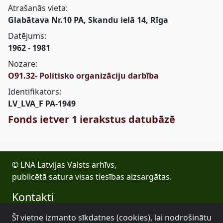
Atrašanās vieta:
Glabātava Nr.10 PA, Skandu ielā 14, Rīga
Datējums:
1962 - 1981
Nozare:
O91.32- Politisko organizāciju darbība
Identifikators:
LV_LVA_F PA-1949
Fonds ietver 1 ierakstus datubāzē
© LNA Latvijas Valsts arhīvs,
publicētā satura visas tiesības aizsargātas.
Kontakti
E-pasts: lva@arhivi.gov.lv
Šī vietne izmanto sīkdatnes (cookies), lai nodrošinātu