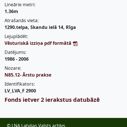
Lineārie metri:
1.36m
Atrašanās vieta:
1290.telpa, Skandu ielā 14, Rīga
Lejuplādēt:
Vēsturiskā izziņa pdf formātā
Datējums:
1986 - 2006
Nozare:
N85.12- Ārstu prakse
Identifikators:
LV_LVA_F 2900
Fonds ietver 2 ierakstus datubāzē
© LNA Latvijas Valsts arhīvs,