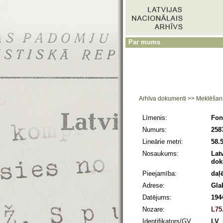
Par mums
Arhīva dokumenti
>>
Meklēšan
Līmenis:
Fon
Numurs:
258
Lineārie metri:
58.
Nosaukums:
Lat
dok
Pieejamība:
daļ
Adrese:
Gla
Datējums:
194
Nozare:
L75
Identifikators/GV
LV_