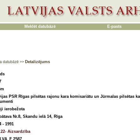
Meklēt datubāzē
E-pasts
Detalizējums
a datubāzē
>>
ds
7
5m
vijas PSR Rīgas pilsētas rajonu kara komisariātu un Jūrmalas pilsētas ka
umenti
ēji ierobežota
bātava Nr.8, Skandu ielā 14, Rīga
4 - 1991
.22- Aizsardzība
LVA_F 2587