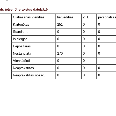
ds ietver 3 ierakstus datubāzē
Glabāšanas vienības
lietvedības
ZTD
personālsa
Kartonētas
251
0
0
Standarta
0
0
0
Īslaicīgas
0
0
0
Depozitāras
0
0
0
Nestandarta
270
0
0
Vienkāršoti
0
0
Neaprakstītas
0
0
0
Neaprakstītas nosac.
0
0
0