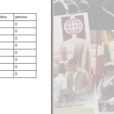
stāva
personu
0
0
0
0
0
0
0
0