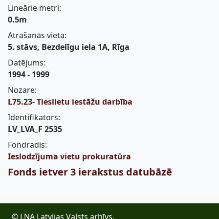
Lineārie metri:
0.5m
Atrašanās vieta:
5. stāvs, Bezdelīgu iela 1A, Rīga
Datējums:
1994 - 1999
Nozare:
L75.23- Tieslietu iestāžu darbība
Identifikators:
LV_LVA_F 2535
Fondradis:
Ieslodzījuma vietu prokuratūra
Fonds ietver 3 ierakstus datubāzē
© LNA Latvijas Valsts arhīvs,