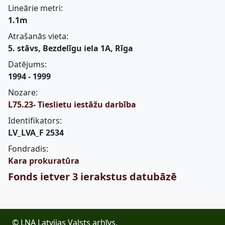
Lineārie metri:
1.1m
Atrašanās vieta:
5. stāvs, Bezdelīgu iela 1A, Rīga
Datējums:
1994 - 1999
Nozare:
L75.23- Tieslietu iestāžu darbība
Identifikators:
LV_LVA_F 2534
Fondradis:
Kara prokuratūra
Fonds ietver 3 ierakstus datubāzē
© LNA Latvijas Valsts arhīvs,