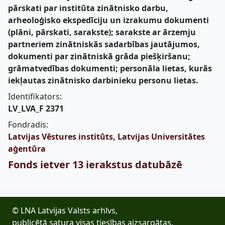
pārskati par institūta zinātnisko darbu,
arheoloģisko ekspedīciju un izrakumu dokumenti
(plāni, pārskati, sarakste); sarakste ar ārzemju
partneriem zinātniskās sadarbības jautājumos,
dokumenti par zinātniskā grāda piešķiršanu;
grāmatvedības dokumenti; personāla lietas, kurās
iekļautas zinātnisko darbinieku personu lietas.
Identifikators:
LV_LVA_F 2371
Fondradis:
Latvijas Vēstures institūts, Latvijas Universitātes
aģentūra
Fonds ietver 13 ierakstus datubāzē
© LNA Latvijas Valsts arhīvs,
publicētā satura visas tiesības aizsargātas.