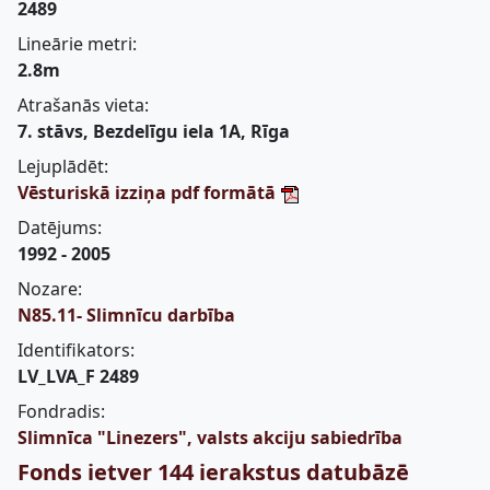
2489
Lineārie metri:
2.8m
Atrašanās vieta:
7. stāvs, Bezdelīgu iela 1A, Rīga
Lejuplādēt:
Vēsturiskā izziņa pdf formātā
Datējums:
1992 - 2005
Nozare:
N85.11- Slimnīcu darbība
Identifikators:
LV_LVA_F 2489
Fondradis:
Slimnīca "Linezers", valsts akciju sabiedrība
Fonds ietver 144 ierakstus datubāzē