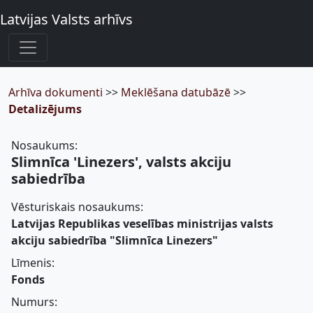
Latvijas Valsts arhīvs
Arhīva dokumenti
>>
Meklēšana datubāzē
>>
Detalizējums
Nosaukums:
Slimnīca 'Linezers', valsts akciju
sabiedrība
Vēsturiskais nosaukums:
Latvijas Republikas veselības ministrijas valsts
akciju sabiedrība "Slimnīca Linezers"
Līmenis:
Fonds
Numurs: