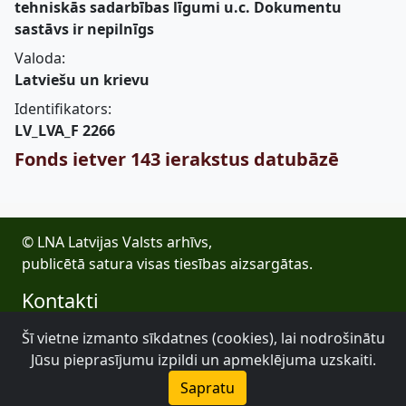
tehniskās sadarbības līgumi u.c. Dokumentu
sastāvs ir nepilnīgs
Valoda:
Latviešu un krievu
Identifikators:
LV_LVA_F 2266
Fonds ietver 143 ierakstus datubāzē
© LNA Latvijas Valsts arhīvs,
publicētā satura visas tiesības aizsargātas.
Kontakti
E-pasts: lva@arhivi.gov.lv
Šī vietne izmanto sīkdatnes (cookies), lai nodrošinātu
Tālrunis: +371 20027447
Jūsu pieprasījumu izpildi un apmeklējuma uzskaiti.
Bezdelīgu 1A, Rīga
Sapratu
Latvijas Valsts arhīvs