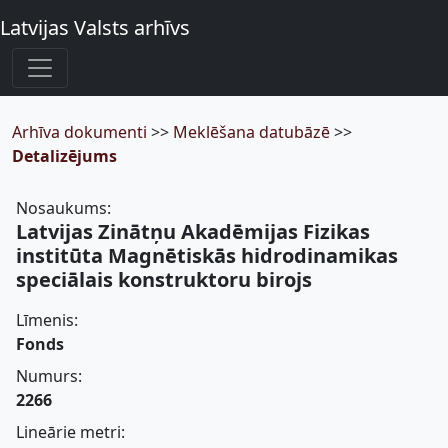
Latvijas Valsts arhīvs
Arhīva dokumenti
>>
Meklēšana datubāzē
>>
Detalizējums
Nosaukums:
Latvijas Zinātņu Akadēmijas Fizikas
institūta Magnētiskās hidrodinamikas
speciālais konstruktoru birojs
Līmenis:
Fonds
Numurs:
2266
Lineārie metri: