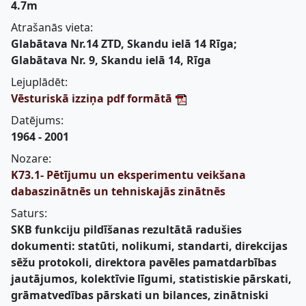
4.7m
Atrašanās vieta:
Glabātava Nr.14 ZTD, Skandu ielā 14 Rīga;
Glabātava Nr. 9, Skandu ielā 14, Rīga
Lejuplādēt:
Vēsturiskā izziņa pdf formātā
Datējums:
1964 - 2001
Nozare:
K73.1- Pētījumu un eksperimentu veikšana
dabaszinātnēs un tehniskajās zinātnēs
Saturs:
SKB funkciju pildīšanas rezultātā radušies
dokumenti: statūti, nolikumi, standarti, direkcijas
sēžu protokoli, direktora pavēles pamatdarbības
jautājumos, kolektīvie līgumi, statistiskie pārskati,
grāmatvedības pārskati un bilances, zinātniski