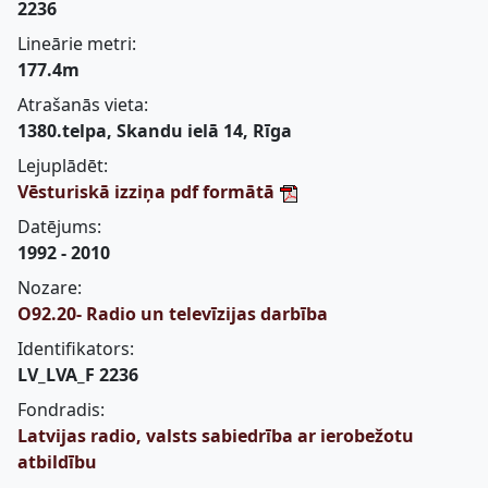
2236
Lineārie metri:
177.4m
Atrašanās vieta:
1380.telpa, Skandu ielā 14, Rīga
Lejuplādēt:
Vēsturiskā izziņa pdf formātā
Datējums:
1992 - 2010
Nozare:
O92.20- Radio un televīzijas darbība
Identifikators:
LV_LVA_F 2236
Fondradis:
Latvijas radio, valsts sabiedrība ar ierobežotu
atbildību