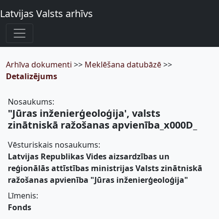
Latvijas Valsts arhīvs
Arhīva dokumenti
>>
Meklēšana datubāzē
>>
Detalizējums
Nosaukums:
"Jūras inženierģeoloģija', valsts
zinātniskā ražošanas apvienība_x000D_
Vēsturiskais nosaukums:
Latvijas Republikas Vides aizsardzības un
reģionālās attīstības ministrijas Valsts zinātniskā
ražošanas apvienība "Jūras inženierģeoloģija"
Līmenis:
Fonds