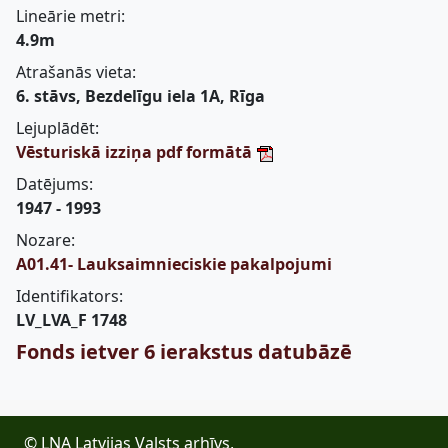
Lineārie metri:
4.9m
Atrašanās vieta:
6. stāvs, Bezdelīgu iela 1A, Rīga
Lejuplādēt:
Vēsturiskā izziņa pdf formātā
Datējums:
1947 - 1993
Nozare:
A01.41- Lauksaimnieciskie pakalpojumi
Identifikators:
LV_LVA_F 1748
Fonds ietver 6 ierakstus datubāzē
© LNA Latvijas Valsts arhīvs,