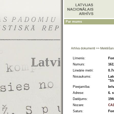
Par mums
Arhīva dokumenti
>>
Meklēšan
Līmenis:
Fo
Numurs:
161
Lineārie metri:
0.7
Nosaukums:
Lat
"Sl
Pieejamība:
brī
Adrese:
6. 
Datējums:
194
Nozare:
CA1
Saturs:
Fon