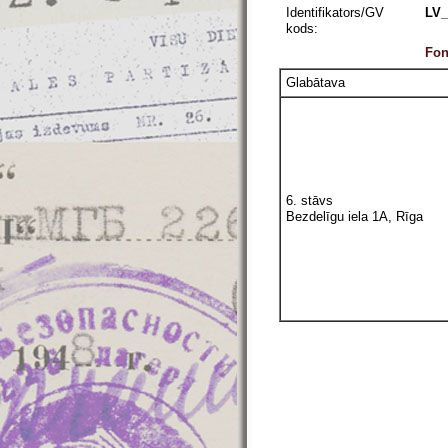
Identifikators/GV
LV_
kods:
Fon
Glabātava
6. stāvs
Bezdelīgu iela 1A, Rīga