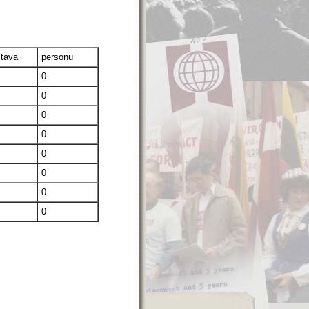
stāva
personu
0
0
0
0
0
0
0
0