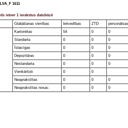
LVA_F 1611
ds ietver 1 ierakstus datubāzē
Glabāšanas vienības
lietvedības
ZTD
personālsa
Kartonētas
54
0
0
Standarta
0
0
0
Īslaicīgas
0
0
0
Depozitāras
0
0
0
Nestandarta
0
0
0
Vienkāršoti
0
0
Neaprakstītas
0
0
0
Neaprakstītas nosac.
0
0
0