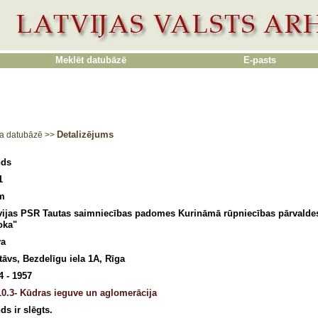
Meklēt datubāzē
E-pasts
Detalizējums
a datubāzē
>>
nds
1
m
vijas PSR Tautas saimniecības padomes Kurināmā rūpniecības pārvalde
oka"
va
stāvs, Bezdelīgu iela 1A, Rīga
4 - 1957
0.3- Kūdras ieguve un aglomerācija
ds ir slēgts.