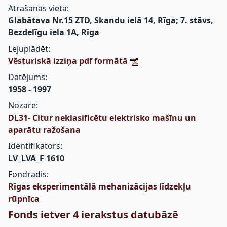
Atrašanās vieta:
Glabātava Nr.15 ZTD, Skandu ielā 14, Rīga; 7. stāvs,
Bezdelīgu iela 1A, Rīga
Lejuplādēt:
Vēsturiskā izziņa pdf formātā
Datējums:
1958 - 1997
Nozare:
DL31- Citur neklasificētu elektrisko mašīnu un
aparātu ražošana
Identifikators:
LV_LVA_F 1610
Fondradis:
Rīgas eksperimentālā mehanizācijas līdzekļu
rūpnīca
Fonds ietver 4 ierakstus datubāzē