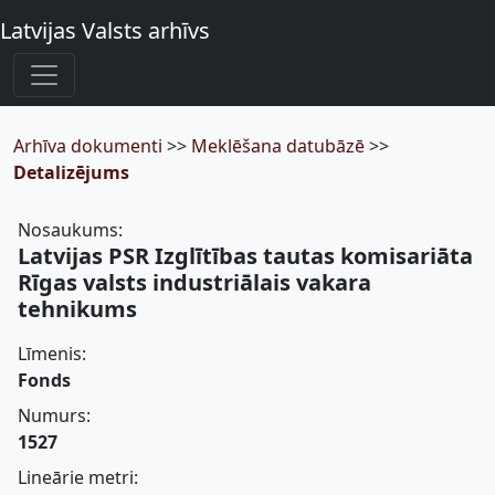
Latvijas Valsts arhīvs
Arhīva dokumenti
>>
Meklēšana datubāzē
>>
Detalizējums
Nosaukums:
Latvijas PSR Izglītības tautas komisariāta
Rīgas valsts industriālais vakara
tehnikums
Līmenis:
Fonds
Numurs:
1527
Lineārie metri: