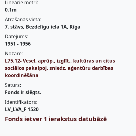
Lineārie metri:
0.1m
Atrašanās vieta:
7. stāvs, Bezdelīgu iela 1A, Rīga
Datējums:
1951 - 1956
Nozare:
L75.12- Vesel. aprūp., izglīt., kultūras un citus
sociālos pakalpoj. sniedz. aģentūru darbības
koordinēšāna
Saturs:
Fonds ir slēgts.
Identifikators:
LV_LVA_F 1520
Fonds ietver 1 ierakstus datubāzē