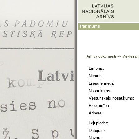
Par mums
Arhīva dokumenti
>>
Meklēšan
Līmenis:
Numurs:
Lineārie metri:
Nosaukums:
Vēsturiskais nosaukums:
Pieejamība:
Adrese:
Lejuplādēt:
Datējums:
Nozare: