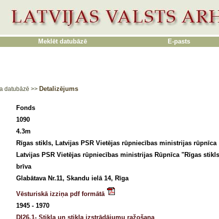
Meklēt datubāzē
E-pasts
Detalizējums
a datubāzē
>>
Fonds
1090
4.3m
Rīgas stikls, Latvijas PSR Vietējas rūpniecības ministrijas rūpnīca
Latvijas PSR Vietējas rūpniecības ministrijas Rūpnīca "Rīgas stikl
brīva
Glabātava Nr.11, Skandu ielā 14, Rīga
Vēsturiskā izziņa pdf formātā
1945 - 1970
DI26.1- Stikla un stikla izstrādājumu ražošana