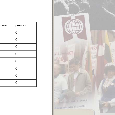
stāva
personu
0
0
0
0
0
0
0
0