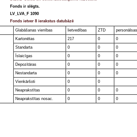
Fonds ir slēgts.
LV_LVA_F 1090
Fonds ietver 8 ierakstus datubāzē
Glabāšanas vienības
lietvedības
ZTD
personālsa
Kartonētas
217
0
0
Standarta
0
0
0
Īslaicīgas
0
0
0
Depozitāras
0
0
0
Nestandarta
0
0
0
Vienkāršoti
0
0
Neaprakstītas
0
0
0
Neaprakstītas nosac.
0
0
0