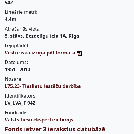
942
Lineārie metri:
4.4m
Atrašanās vieta:
5. stāvs, Bezdelīgu iela 1A, Rīga
Lejuplādēt:
Vēsturiskā izziņa pdf formātā
Datējums:
1951 - 2010
Nozare:
L75.23- Tieslietu iestāžu darbība
Identifikators:
LV_LVA_F 942
Fondradis:
Valsts tiesu ekspertīžu birojs
Fonds ietver 3 ierakstus datubāzē