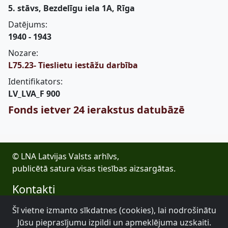
5. stāvs, Bezdelīgu iela 1A, Rīga
Datējums:
1940 - 1943
Nozare:
L75.23- Tieslietu iestāžu darbība
Identifikators:
LV_LVA_F 900
Fonds ietver 24 ierakstus datubāzē
© LNA Latvijas Valsts arhīvs,
publicētā satura visas tiesības aizsargātas.
Kontakti
E-pasts: lva@arhivi.gov.lv
Šī vietne izmanto sīkdatnes (cookies), lai nodrošinātu
Tālrunis: +371 20027447
Jūsu pieprasījumu izpildi un apmeklējuma uzskaiti.