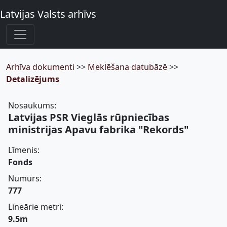
Latvijas Valsts arhīvs
Arhīva dokumenti
>>
Meklēšana datubāzē
>>
Detalizējums
Nosaukums:
Latvijas PSR Vieglās rūpniecības
ministrijas Apavu fabrika "Rekords"
Līmenis:
Fonds
Numurs:
777
Lineārie metri:
9.5m