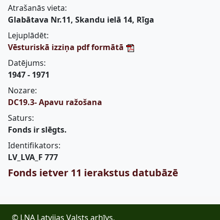
Atrašanās vieta:
Glabātava Nr.11, Skandu ielā 14, Rīga
Lejuplādēt:
Vēsturiskā izziņa pdf formātā
Datējums:
1947 - 1971
Nozare:
DC19.3- Apavu ražošana
Saturs:
Fonds ir slēgts.
Identifikators:
LV_LVA_F 777
Fonds ietver 11 ierakstus datubāzē
© LNA Latvijas Valsts arhīvs,