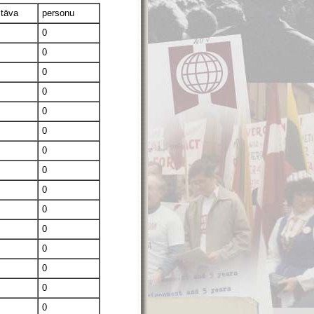
stāva
personu
0
0
0
0
0
0
0
0
0
0
0
0
0
0
0