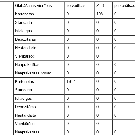
Glabāšanas vienības
lietvedības
ZTD
personālsa
Kartonētas
0
108
0
Standarta
0
0
0
Īslaicīgas
0
0
0
Depozitāras
0
0
0
Nestandarta
0
0
0
Vienkāršoti
0
0
Neaprakstītas
0
0
0
Neaprakstītas nosac.
0
0
0
Kartonētas
1917
0
0
Standarta
0
0
0
Īslaicīgas
0
0
0
Depozitāras
0
0
0
Nestandarta
3
0
0
Vienkāršoti
0
0
Neaprakstītas
0
0
0