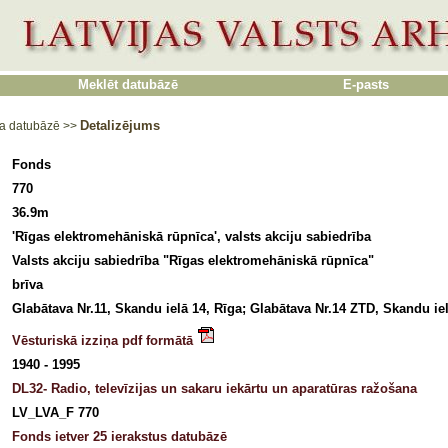
Meklēt datubāzē
E-pasts
Detalizējums
a datubāzē
>>
Fonds
770
36.9m
'Rīgas elektromehāniskā rūpnīca', valsts akciju sabiedrība
Valsts akciju sabiedrība "Rīgas elektromehāniskā rūpnīca"
brīva
Glabātava Nr.11, Skandu ielā 14, Rīga; Glabātava Nr.14 ZTD, Skandu ie
Vēsturiskā izziņa pdf formātā
1940 - 1995
DL32- Radio, televīzijas un sakaru iekārtu un aparatūras ražošana
LV_LVA_F 770
Fonds ietver 25 ierakstus datubāzē