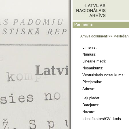
Par mums
Arhīva dokumenti
>>
Meklēšan
Līmenis:
Numurs:
Lineārie metri:
Nosaukums:
Vēsturiskais nosaukums:
Pieejamība:
Adrese:
Lejuplādēt:
Datējums:
Nozare:
Identifikators/GV kods: