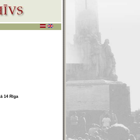
lā 14 Rīga