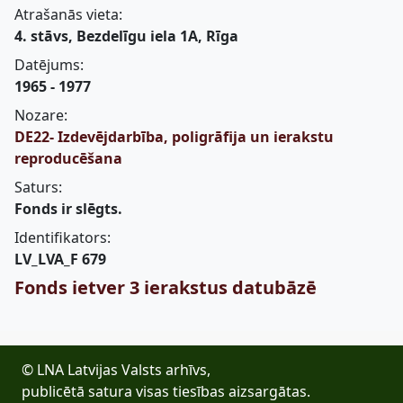
Atrašanās vieta:
4. stāvs, Bezdelīgu iela 1A, Rīga
Datējums:
1965 - 1977
Nozare:
DE22- Izdevējdarbība, poligrāfija un ierakstu
reproducēšana
Saturs:
Fonds ir slēgts.
Identifikators:
LV_LVA_F 679
Fonds ietver 3 ierakstus datubāzē
© LNA Latvijas Valsts arhīvs,
publicētā satura visas tiesības aizsargātas.