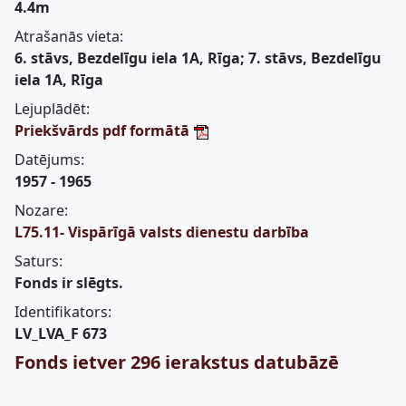
4.4m
Atrašanās vieta:
6. stāvs, Bezdelīgu iela 1A, Rīga; 7. stāvs, Bezdelīgu
iela 1A, Rīga
Lejuplādēt:
Priekšvārds pdf formātā
Datējums:
1957 - 1965
Nozare:
L75.11- Vispārīgā valsts dienestu darbība
Saturs:
Fonds ir slēgts.
Identifikators:
LV_LVA_F 673
Fonds ietver 296 ierakstus datubāzē