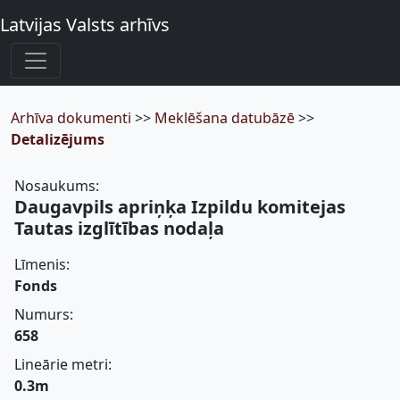
Latvijas Valsts arhīvs
Arhīva dokumenti
>>
Meklēšana datubāzē
>>
Detalizējums
Nosaukums:
Daugavpils apriņķa Izpildu komitejas
Tautas izglītības nodaļa
Līmenis:
Fonds
Numurs:
658
Lineārie metri:
0.3m