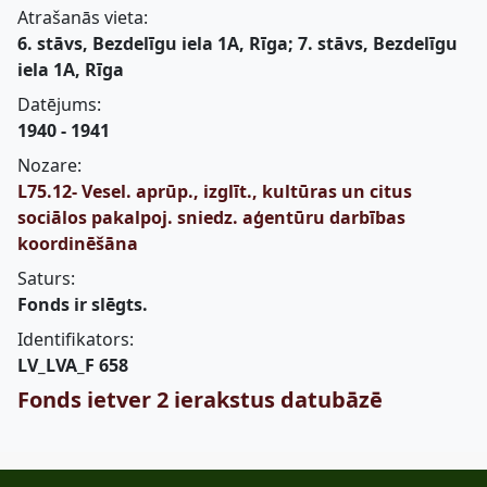
Atrašanās vieta:
6. stāvs, Bezdelīgu iela 1A, Rīga; 7. stāvs, Bezdelīgu
iela 1A, Rīga
Datējums:
1940 - 1941
Nozare:
L75.12- Vesel. aprūp., izglīt., kultūras un citus
sociālos pakalpoj. sniedz. aģentūru darbības
koordinēšāna
Saturs:
Fonds ir slēgts.
Identifikators:
LV_LVA_F 658
Fonds ietver 2 ierakstus datubāzē