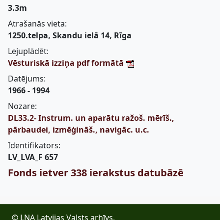
3.3m
Atrašanās vieta:
1250.telpa, Skandu ielā 14, Rīga
Lejuplādēt:
Vēsturiskā izziņa pdf formātā
Datējums:
1966 - 1994
Nozare:
DL33.2- Instrum. un aparātu ražoš. mērīš.,
pārbaudei, izmēģināš., navigāc. u.c.
Identifikators:
LV_LVA_F 657
Fonds ietver 338 ierakstus datubāzē
© LNA Latvijas Valsts arhīvs,