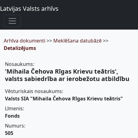
Latvijas Valsts arhīvs
Arhīva dokumenti
>>
Meklēšana datubāzē
>>
Detalizējums
Nosaukums:
'Mihaila Čehova Rīgas Krievu teātris',
valsts sabiedrība ar ierobežotu atbildību
Vēsturiskais nosaukums:
Valsts SIA "Mihaila Čehova Rīgas Krievu teātris"
Līmenis:
Fonds
Numurs:
505