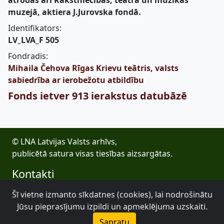
atrodas arī Rakstniecības, teātra un mūzikas
muzejā, aktiera J.Jurovska fondā.
Identifikators:
LV_LVA_F 505
Fondradis:
Mihaila Čehova Rīgas Krievu teātris, valsts
sabiedrība ar ierobežotu atbildību
Fonds ietver 913 ierakstus datubāzē
© LNA Latvijas Valsts arhīvs,
publicētā satura visas tiesības aizsargātas.
Kontakti
E-pasts: lva@arhivi.gov.lv
Šī vietne izmanto sīkdatnes (cookies), lai nodrošinātu
Tālrunis: +371 20027447
Jūsu pieprasījumu izpildi un apmeklējuma uzskaiti.
Bezdelīgu 1A, Rīga
Sapratu