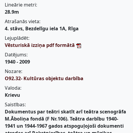
Lineārie metri:
28.9m
Atrašanās vieta:
4. stāvs, Bezdelīgu iela 1A, Rīga
Lejuplādēt:
Vēsturiskā izziņa pdf formātā
Datējums:
1940 - 2009
Nozare:
O92.32- Kultūras objektu darbība
Valoda:
Krievu
Saistības:
Dokumentus par teātri skatīt arī teātra scenogrāfa
M.Āboliņa fondā (F Nr.106). Teātra darbību 1940-
1941 un 1944-1967 gados atspoguļojoši dokumenti