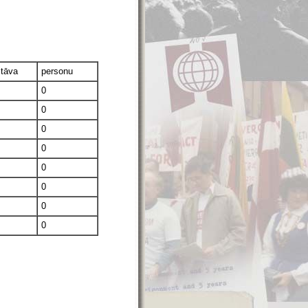
stāva
personu
0
0
0
0
0
0
0
0