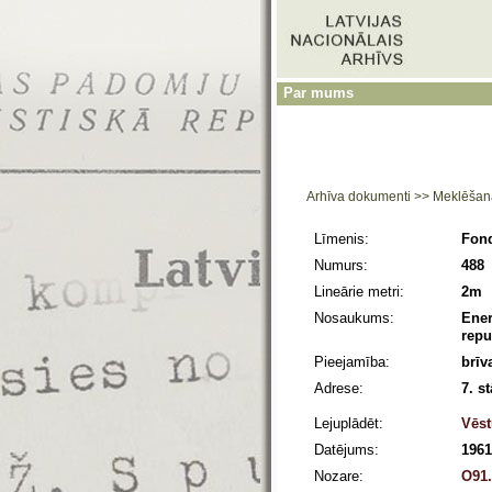
Par mums
Arhīva dokumenti
>>
Meklēšan
Līmenis:
Fon
Numurs:
488
Lineārie metri:
2m
Nosaukums:
Ener
repu
Pieejamība:
brīv
Adrese:
7. s
Lejuplādēt:
Vēst
Datējums:
1961
Nozare:
O91.