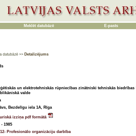
Meklēt datubāzē
E-pasts
Detalizējums
a datubāzē
>>
ds
ģētiskās un elektrotehniskās rūpniecības zinātniski tehniskās biedrības 
blikāniskā valde
a
tāvs, Bezdelīgu iela 1A, Rīga
uriskā izziņa pdf formātā
 - 1985
12- Profesionālo organizāciju darbība