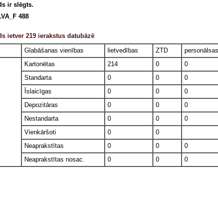
s ir slēgts.
LVA_F 488
s ietver 219 ierakstus datubāzē
Glabāšanas vienības
lietvedības
ZTD
personālsa
Kartonētas
214
0
0
Standarta
0
0
0
Īslaicīgas
0
0
0
Depozitāras
0
0
0
Nestandarta
0
0
0
Vienkāršoti
0
0
Neaprakstītas
0
0
0
Neaprakstītas nosac.
0
0
0