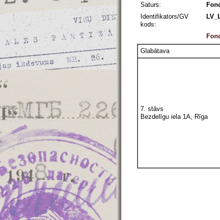
Saturs:
Fond
Identifikators/GV
LV_
kods:
Fond
Glabātava
7. stāvs
Bezdelīgu iela 1A, Rīga