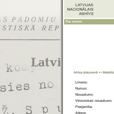
Par mums
Arhīva dokumenti
>>
Meklēš
Līmenis:
Numurs:
Nosaukums:
Vēsturiskais nosaukums:
Pieejamība:
Adrese: