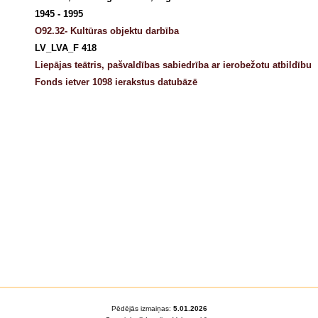
1945 - 1995
O92.32- Kultūras objektu darbība
LV_LVA_F 418
Liepājas teātris, pašvaldības sabiedrība ar ierobežotu atbildību
Fonds ietver 1098 ierakstus datubāzē
Pēdējās izmaiņas:
5.01.2026