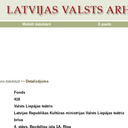
Meklēt datubāzē
E-pasts
Detalizējums
ana datubāzē
>>
Fonds
418
Valsts Liepājas teātris
Latvijas Republikas Kultūras ministrijas Valsts Liepājas teātris
brīva
4. stāvs, Bezdelīgu iela 1A, Rīga