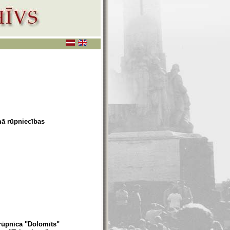
mā rūpniecības
-rūpnīca "Dolomīts"