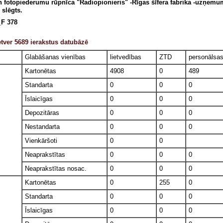
n fotopiederumu rūpnīca "Radiopionieris" -Rīgas šīfera fabrika -uzņem
 slēgts.
F 378
tver 5689 ierakstus datubāzē
Glabāšanas vienības
lietvedības
ZTD
personālsa
Kartonētas
4908
0
489
Standarta
0
0
0
Īslaicīgas
0
0
0
Depozitāras
0
0
0
Nestandarta
0
0
0
Vienkāršoti
0
0
Neaprakstītas
0
0
0
Neaprakstītas nosac.
0
0
0
Kartonētas
0
255
0
Standarta
0
0
0
Īslaicīgas
0
0
0