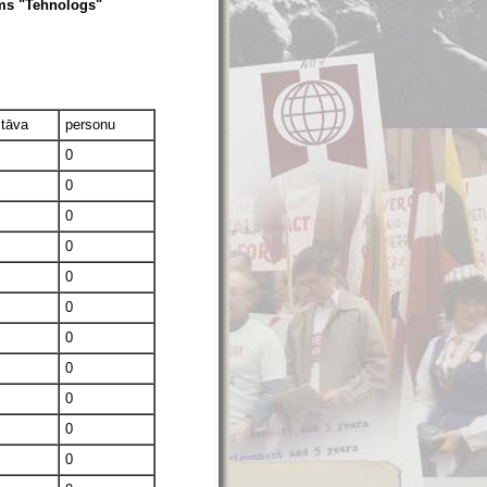
ums "Tehnologs"
stāva
personu
0
0
0
0
0
0
0
0
0
0
0