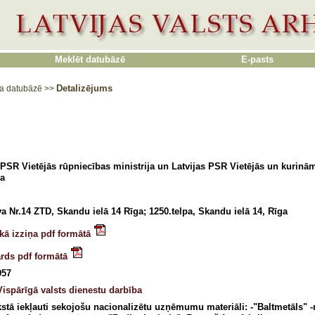
Meklēt datubāzē
E-pasts
Detalizējums
a datubāzē
>>
 PSR Vietējās rūpniecības ministrija un Latvijas PSR Vietējās un kurinā
ja
a Nr.14 ZTD, Skandu ielā 14 Rīga; 1250.telpa, Skandu ielā 14, Rīga
kā izziņa pdf formātā
ārds pdf formātā
957
Vispārīgā valsts dienestu darbība
kstā iekļauti sekojošu nacionalizētu uzņēmumu materiāli: -"Baltmetāls" 