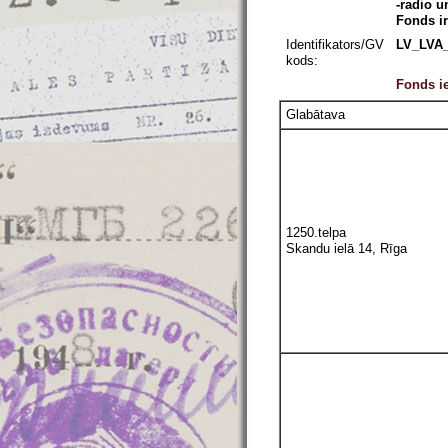
-radio u
Fonds ir
Identifikators/GV
LV_LVA_
kods:
Fonds ie
Glabātava
1250.telpa
Skandu ielā 14, Rīga