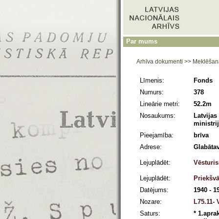
Par mums
Arhīva dokumenti
>>
Meklēšan
Līmenis:
Fonds
Numurs:
378
Lineārie metri:
52.2m
Nosaukums:
Latvijas
ministri
Pieejamība:
brīva
Adrese:
Glabātav
Lejuplādēt:
Vēsturis
Lejuplādēt:
Priekšv
Datējums:
1940 - 1
Nozare:
L75.11- 
Saturs:
* 1.apra