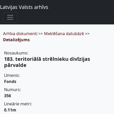
Latvijas Valsts arhīvs
Arhīva dokumenti
>>
Meklēšana datubāzē
>>
Detalizējums
Nosaukums:
183. teritoriālā strēlnieku divīzijas
pārvalde
Līmenis:
Fonds
Numurs:
356
Lineārie metri:
0.11m