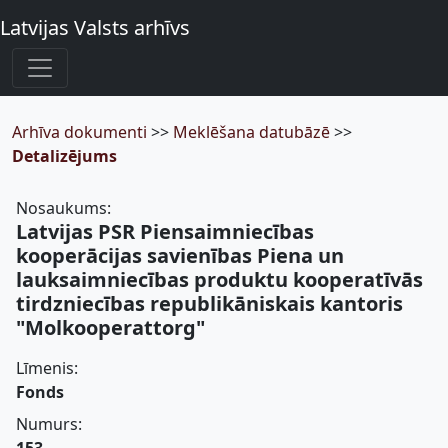
Latvijas Valsts arhīvs
Arhīva dokumenti
>>
Meklēšana datubāzē
>>
Detalizējums
Nosaukums:
Latvijas PSR Piensaimniecības
kooperācijas savienības Piena un
lauksaimniecības produktu kooperatīvās
tirdzniecības republikāniskais kantoris
"Molkooperattorg"
Līmenis:
Fonds
Numurs: