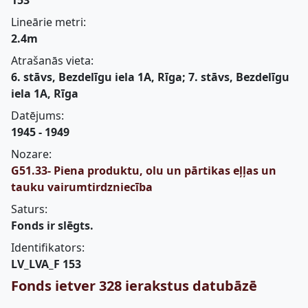
153
Lineārie metri:
2.4m
Atrašanās vieta:
6. stāvs, Bezdelīgu iela 1A, Rīga; 7. stāvs, Bezdelīgu
iela 1A, Rīga
Datējums:
1945 - 1949
Nozare:
G51.33- Piena produktu, olu un pārtikas eļļas un
tauku vairumtirdzniecība
Saturs:
Fonds ir slēgts.
Identifikators:
LV_LVA_F 153
Fonds ietver 328 ierakstus datubāzē