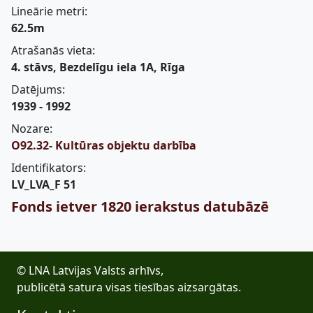
Lineārie metri:
62.5m
Atrašanās vieta:
4. stāvs, Bezdelīgu iela 1A, Rīga
Datējums:
1939 - 1992
Nozare:
O92.32- Kultūras objektu darbība
Identifikators:
LV_LVA_F 51
Fonds ietver 1820 ierakstus datubāzē
© LNA Latvijas Valsts arhīvs,
publicētā satura visas tiesības aizsargātas.